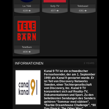
La Télé
Sofy TV
Telebasel
4109
4577
4361
TeleBarn
4836
INFORMATIONEN
3 YEARS
Kanal 9 TV ist ein schwedischer
Fernsehsender, der am 1. September
1990 als Kanal 9 gestartet wurde. Er
ist Teil von Discovery Networks
Sweden, einer Tochtergesellschaft
von Discovery, Inc. Kanal 9 TV
konzentriert sich auf Reality-TV,
Dokumentationen und Sport. Zu den
beliebtesten Sendungen des Senders
gehören “Sommar med släkten”,
“Barbie Dreamhouse Challenge”, “90
Day Fiancé: The Other Way”,