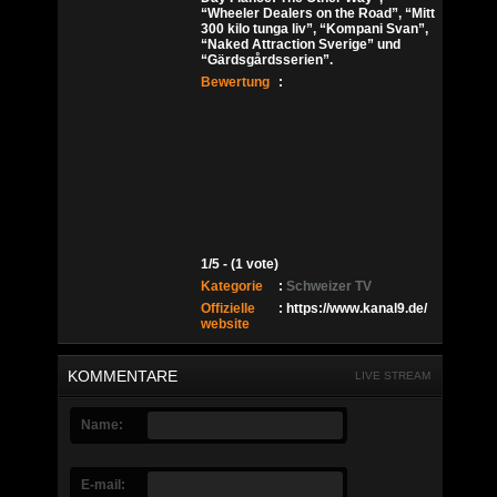
“Wheeler Dealers on the Road”, “Mitt
300 kilo tunga liv”, “Kompani Svan”,
“Naked Attraction Sverige” und
“Gärdsgårdsserien”.
Bewertung
:
1/5 - (1 vote)
Kategorie
:
Schweizer TV
Offizielle
: https://www.kanal9.de/
website
KOMMENTARE
LIVE STREAM
Name:
E-mail: