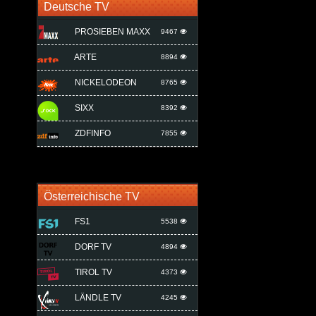
Deutsche TV
PROSIEBEN MAXX
9467
ARTE
8894
NICKELODEON
8765
SIXX
8392
ZDFINFO
7855
Österreichische TV
FS1
5538
DORF TV
4894
TIROL TV
4373
LÄNDLE TV
4245