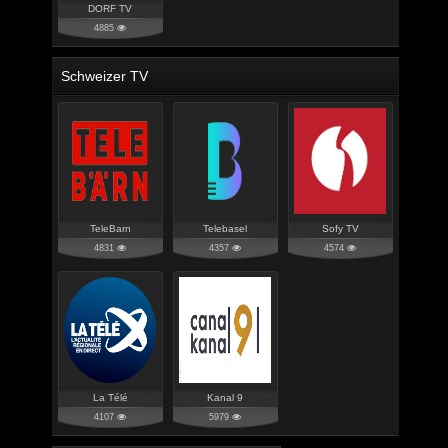
DORF TV
4885
Schweizer TV
TeleBarn
Telebasel
Sofy TV
4831
4357
4574
La Télé
Kanal 9
4107
5979