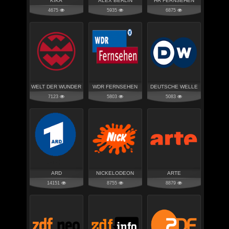
KIKA
ALEX BERLIN
HR FERNSEHEN
4675
5935
6875
WELT DER WUNDER
WDR FERNSEHEN
DEUTSCHE WELLE
7123
5803
5083
ARD
NICKELODEON
ARTE
14151
8755
8879