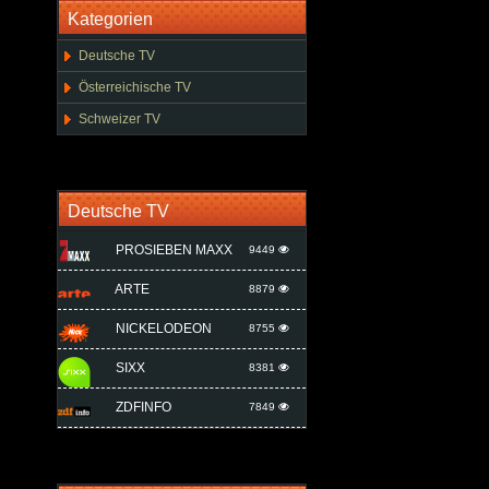
Kategorien
Deutsche TV
Österreichische TV
Schweizer TV
Deutsche TV
PROSIEBEN MAXX
9449
ARTE
8879
NICKELODEON
8755
SIXX
8381
ZDFINFO
7849