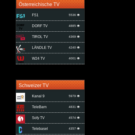
Österreichische TV
FS1
5536
DORF TV
4885
TIROL TV
4369
LÄNDLE TV
4240
W24 TV
4001
Schweizer TV
Kanal 9
5979
TeleBarn
4831
Sofy TV
4574
Telebasel
4357