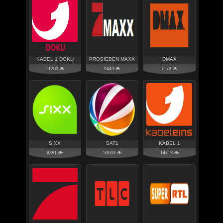
KABEL 1 DOKU
PROSIEBEN MAXX
DMAX
11209
9449
7179
SIXX
SAT1
KABEL 1
8381
50603
14713