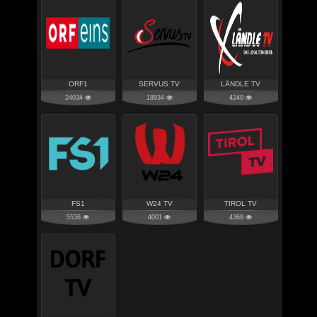
ORF1
SERVUS TV
LÄNDLE TV
24034
18934
4240
FS1
W24 TV
TIROL TV
5536
4001
4369