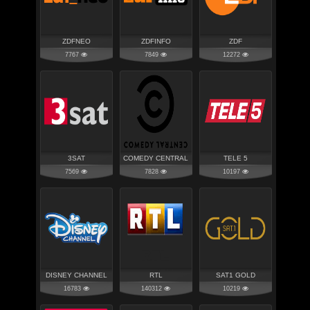
ZDFNEO
ZDFINFO
ZDF
7767
7849
12272
3SAT
COMEDY CENTRAL
TELE 5
7569
7828
10197
DISNEY CHANNEL
RTL
SAT1 GOLD
16783
140312
10219