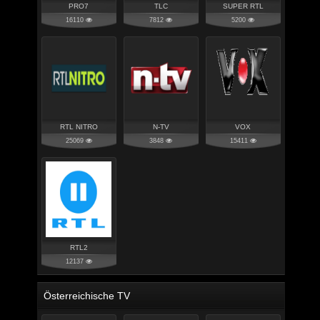
PRO7
TLC
SUPER RTL
16110
7812
5200
RTL NITRO
N-TV
VOX
25069
3848
15411
RTL2
12137
Österreichische TV