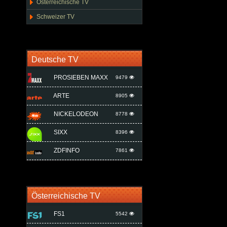
Österreichische TV
Schweizer TV
Deutsche TV
PROSIEBEN MAXX
9479
ARTE
8905
NICKELODEON
8778
SIXX
8396
ZDFINFO
7861
Österreichische TV
FS1
5542