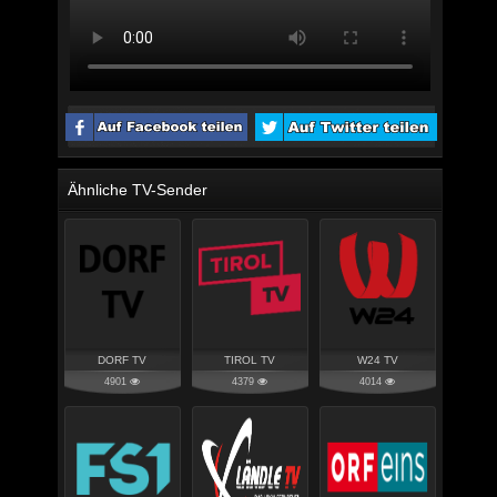
Ähnliche TV-Sender
DORF TV
TIROL TV
W24 TV
4901
4379
4014