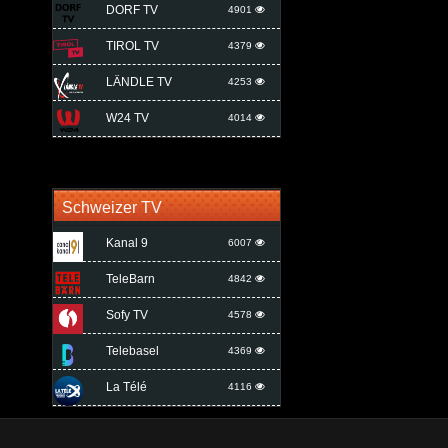
DORF TV
4901
TIROL TV
4379
LÄNDLE TV
4253
W24 TV
4014
Schweizer TV
Kanal 9
6007
TeleBarn
4842
Sofy TV
4578
Telebasel
4369
La Télé
4116