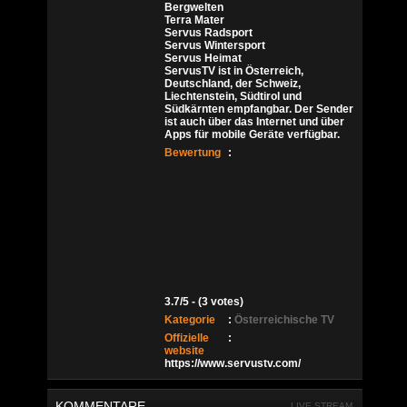
Bergwelten
Terra Mater
Servus Radsport
Servus Wintersport
Servus Heimat
ServusTV ist in Österreich,
Deutschland, der Schweiz,
Liechtenstein, Südtirol und
Südkärnten empfangbar. Der Sender
ist auch über das Internet und über
Apps für mobile Geräte verfügbar.
Bewertung
:
3.7/5 - (3 votes)
Kategorie
:
Österreichische TV
Offizielle
:
website
https://www.servustv.com/
KOMMENTARE
LIVE STREAM