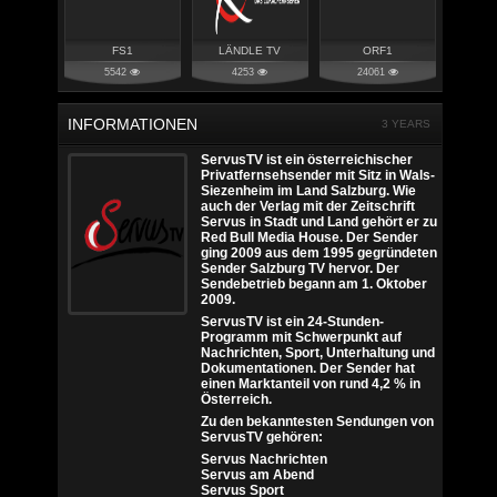
FS1
LÄNDLE TV
ORF1
5542
4253
24061
INFORMATIONEN
3 YEARS
ServusTV ist ein österreichischer
Privatfernsehsender mit Sitz in Wals-
Siezenheim im Land Salzburg. Wie
auch der Verlag mit der Zeitschrift
Servus in Stadt und Land gehört er zu
Red Bull Media House. Der Sender
ging 2009 aus dem 1995 gegründeten
Sender Salzburg TV hervor. Der
Sendebetrieb begann am 1. Oktober
2009.
ServusTV ist ein 24-Stunden-
Programm mit Schwerpunkt auf
Nachrichten, Sport, Unterhaltung und
Dokumentationen. Der Sender hat
einen Marktanteil von rund 4,2 % in
Österreich.
Zu den bekanntesten Sendungen von
ServusTV gehören:
Servus Nachrichten
Servus am Abend
Servus Sport