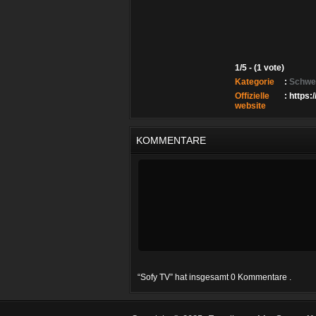
1/5 - (1 vote)
Kategorie
:
Schwe
Offizielle
: https:/
website
KOMMENTARE
“Sofy TV” hat insgesamt 0 Kommentare .