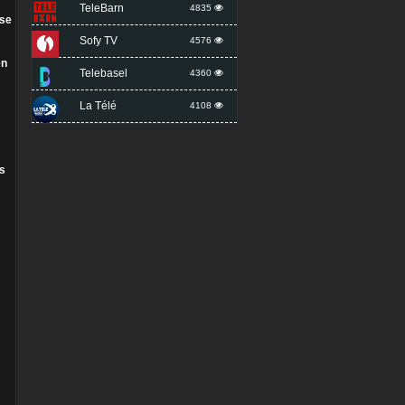
TeleBarn
4835
ose
Sofy TV
4576
en
Telebasel
4360
La Télé
4108
is