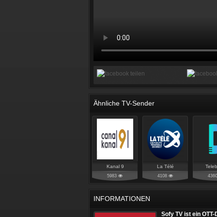
Ähnliche TV-Sender
Kanal 9
La Télé
Teleb
5983
4108
436
INFORMATIONEN
Sofy TV ist ein OTT-