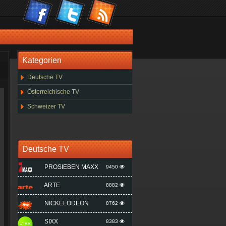
Kategorien
Deutsche TV
Österreichische TV
Schweizer TV
Deutsche TV
PROSIEBEN MAXX
9450
ARTE
8882
NICKELODEON
8762
SIXX
8383