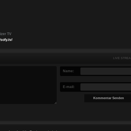
izer TV
/sofy.tv/
LIVE STRE
Name:
E-mail: