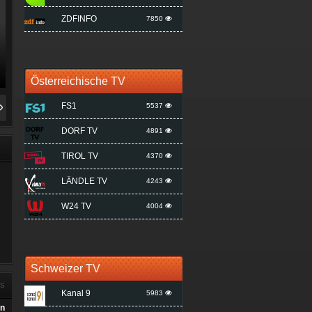
ZDFINFO
7850
Österreichische TV
FS1
5537
DORF TV
4891
TIROL TV
4370
LÄNDLE TV
4243
W24 TV
4004
Schweizer TV
RS
Kanal 9
5983
an