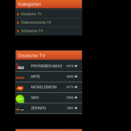
Kategorien
Deutsche TV
Österreichische TV
Schweizer TV
Deutsche TV
PROSIEBEN MAXX
9476
ARTE
8900
NICKELODEON
8771
SIXX
8396
ZDFINFO
7861