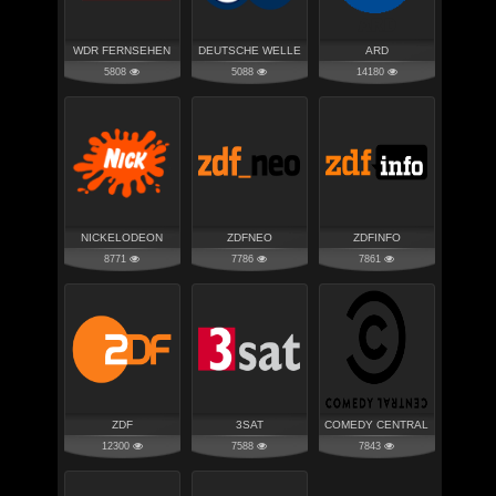
WDR FERNSEHEN
DEUTSCHE WELLE
ARD
5808
5088
14180
NICKELODEON
ZDFNEO
ZDFINFO
8771
7786
7861
ZDF
3SAT
COMEDY CENTRAL
12300
7588
7843