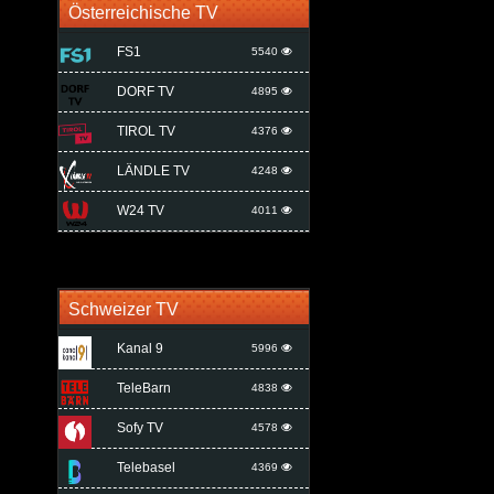
Österreichische TV
FS1
5540
DORF TV
4895
TIROL TV
4376
LÄNDLE TV
4248
W24 TV
4011
Schweizer TV
Kanal 9
5996
TeleBarn
4838
Sofy TV
4578
Telebasel
4369